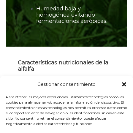
Humedad baja y
homogénea evitando
fermentaciones aeróbicas.
Características nutricionales de la
alfalfa
A continuación ofrecemos un PDF
Gestionar consentimiento
para descarga con datos técnicos
sobre las ventajas nutricionales de
Para ofrecer las mejores experiencias, utilizamos tecnologías como las
la Alfalfa, puede descargarlo
desde
cookies para almacenar y/o acceder a la información del dispositivo. El
aquí.
consentimiento de estas tecnologías nos permitirá procesar datos como
el comportamiento de navegación o las identificaciones únicas en este
sitio. No consentir o retirar el consentimiento, puede afectar
negativamente a ciertas características y funciones.