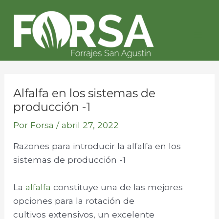
Ir
Navegación
Mai
al
de
Me
contenido
entradas
Alfalfa en los sistemas de
producción -1
Por
Forsa
/
abril 27, 2022
Razones para introducir la alfalfa en los
sistemas de producción -1
La
alfalfa
constituye una de las mejores
opciones para la rotación de
cultivos extensivos, un excelente